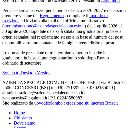
Scritto da Rsa Concesio on
04 Marzo 2013
. Postato in
Asilo nido
Per accedere al servizio per l'anno scolastico 2026-2027 è necessario
prendere visione del
Regolamento
, compilare il
modulo di
iscrizione
ed inviarlo alla mail dell'ufficio amministrativo
(
amministrazione@aziendaspecialeconcesio.it
) dal 1 aprile 2026 al
30 aprile 2026;dopo tale data
sarà stilata una graduatoria in base ai
criteri segnalati nel regolamento stesso e in base al numero dei posti
disponibili verranno contattate le famiglie aventi diritto al posto.
Le domande presentate oltre il termine vengono inserite in
graduatoria in base al punteggio attribuito solo dopo l'avvio
ordinario di settembre.
Switch to Desktop Version
AZIENDA SPECIALE COMUNE DI CONCESIO | via Battisti 72
25062 CONCESIO (BS) | tel 0302751395 - fax 0302185059 |
amministrazione@aziendaspecialeconcesio.it |
rsaconcesio@legalmail.it | P.I. 02248580983
Sito realizzato da
uovodicolombo : creazione siti internet Brescia
Home
Chi siamo
Dove siamo