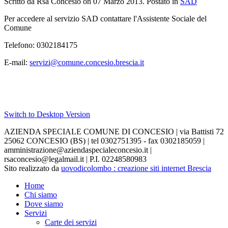
Scritto da Rsa Concesio on
07 Marzo 2013
. Postato in
SAD
Per accedere al servizio SAD contattare l'Assistente Sociale del
Comune
Telefono: 0302184175
E-mail:
servizi@comune.concesio.brescia.it
Switch to Desktop Version
AZIENDA SPECIALE COMUNE DI CONCESIO | via Battisti 72
25062 CONCESIO (BS) | tel 0302751395 - fax 0302185059 |
amministrazione@aziendaspecialeconcesio.it |
rsaconcesio@legalmail.it | P.I. 02248580983
Sito realizzato da
uovodicolombo : creazione siti internet Brescia
Home
Chi siamo
Dove siamo
Servizi
Carte dei servizi